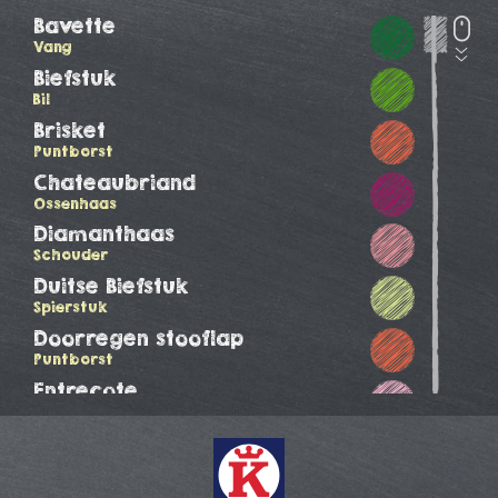
Bavette
Vang
Biefstuk
Bil
Brisket
Puntborst
Chateaubriand
Ossenhaas
Diamanthaas
Schouder
Duitse Biefstuk
Spierstuk
Doorregen stooflap
Puntborst
Entrecote
Ribeye
Hacheevlees
Vang
Hacheevlees