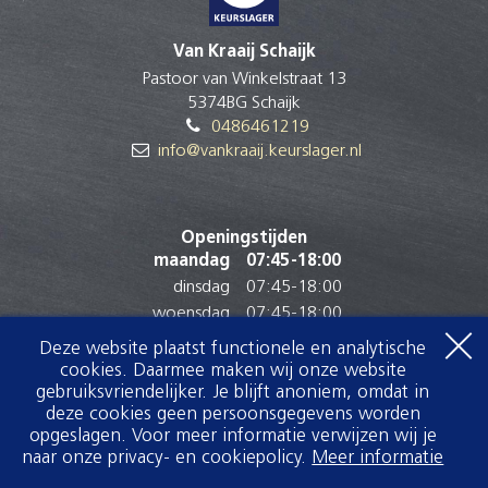
Hals
Hacheevlees
Van Kraaij Schaijk
Onderrib
Pastoor van Winkelstraat 13
Hamburger
5374BG Schaijk
Schouder
0486461219
Klapstuk
info@vankraaij.keurslager.nl
Klaprib
Koetsierstuk
Dunne Lende
Openingstijden
Kogelbiefstuk
maandag
07:45
-
18:00
Bil
dinsdag
07:45
-
18:00
Kogelbiefstuk
woensdag
07:45
-
18:00
Spierstuk
donderdag
07:45
-
18:00
Deze website plaatst functionele en analytische
Magere runderlap
vrijdag
07:45
-
18:00
cookies. Daarmee maken wij onze website
Schouder
zaterdag
07:30
-
16:00
gebruiksvriendelijker. Je blijft anoniem, omdat in
Mergpijp
deze cookies geen persoonsgegevens worden
zondag
Gesloten
Schenkel
opgeslagen. Voor meer informatie verwijzen wij je
Ossenhaas
naar onze privacy- en cookiepolicy.
Meer informatie
Ossenhaas