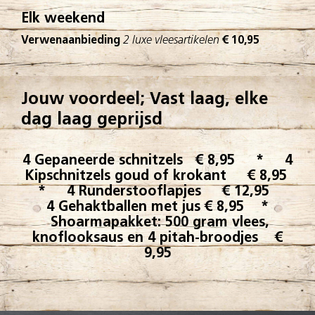
Elk weekend
Verwenaanbieding
2 luxe vleesartikelen
€ 10,95
Jouw voordeel; Vast laag, elke
dag laag geprijsd
4 Gepaneerde schnitzels € 8,95 * 4
Kipschnitzels goud of krokant € 8,95
* 4 Runderstooflapjes € 12,95
4 Gehaktballen met jus € 8,95 *
Shoarmapakket: 500 gram vlees,
knoflooksaus en 4 pitah-broodjes €
9,95