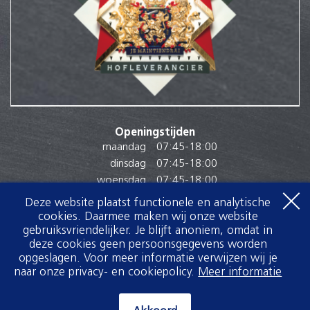
Openingstijden
maandag
07:45
-
18:00
dinsdag
07:45
-
18:00
woensdag
07:45
-
18:00
donderdag
07:45
-
18:00
Deze website plaatst functionele en analytische
vrijdag
07:45
-
18:00
cookies. Daarmee maken wij onze website
gebruiksvriendelijker. Je blijft anoniem, omdat in
zaterdag
07:30
-
16:00
deze cookies geen persoonsgegevens worden
zondag
Gesloten
opgeslagen. Voor meer informatie verwijzen wij je
naar onze privacy- en cookiepolicy.
Meer informatie