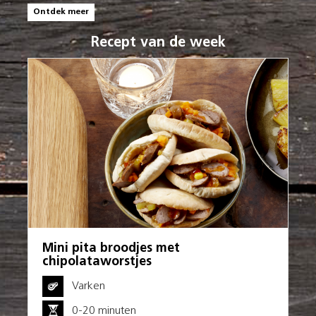
Ontdek meer
Recept van de week
Mini pita broodjes met
chipolataworstjes
Varken
0-20 minuten