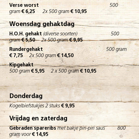
Verse worst
500
gram
€ 6,25
2x 500 gram
€ 10,95
Woensdag gehaktdag
H.O.H. gehakt
(diverse soorten) 500
gram
€ 5,50
2x 500 gram
€ 9,95
Rundergehakt
500 gram
€ 7,75
2x 500 gram
€ 14,50
Kipgehakt
500 gram
€ 5,95
2 x 500 gram
€ 10,95
Donderdag
Kogelbiefstukjes 2 stuks
€ 9,95
Vrijdag en zaterdag
Gebraden spareribs
met bakje piri-piri saus 800
gram voor
€ 14,95